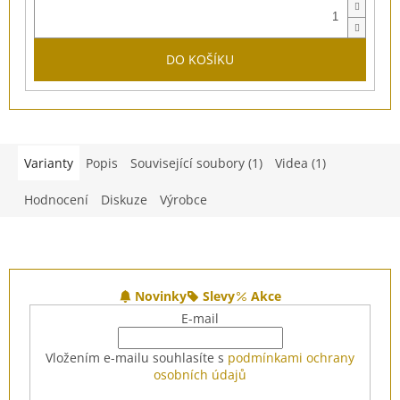
DO KOŠÍKU
Varianty
Popis
Související soubory (1)
Videa (1)
Hodnocení
Diskuze
Výrobce
Z
á
Novinky
Slevy
Akce
p
E-mail
a
t
Vložením e-mailu souhlasíte s
podmínkami ochrany
í
osobních údajů