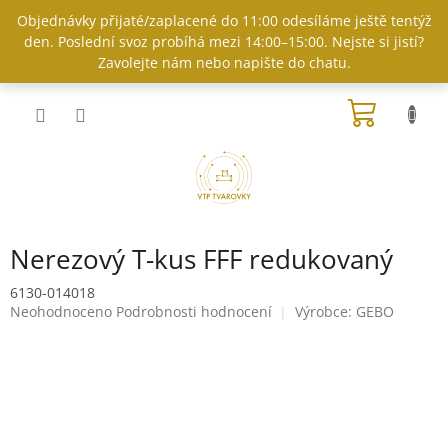
Přejít
Objednávky přijaté/zaplacené do 11:00 odesíláme ještě tentýž
na
den. Poslední svoz probíhá mezi 14:00–15:00. Nejste si jistí?
obsah
Zavolejte nám nebo napište do chatu.
NÁKUP
KOŠÍK
Nerezový T-kus FFF redukovaný
6130-014018
Průměrné
Neohodnoceno
Podrobnosti hodnocení
Výrobce:
GEBO
hodnocení
produktu
je
0,0
z
5
hvězdiček.