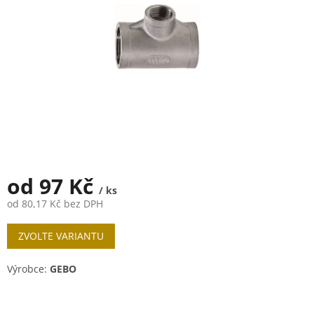
od
97 Kč
/ ks
od
80,17 Kč
bez DPH
Měrná
ZVOLTE VARIANTU
cena:
Výrobce:
GEBO