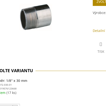
ZVOL
cena:
ek.
Výrobce
Detailní
TISK
ěr: 1/8'' x 30 mm
072.030.01
019576123668
adem
(17 ks)