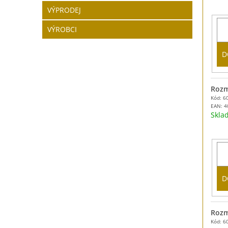
VÝPRODEJ
VÝROBCI
D
Rozm
Kód: 6
EAN:
4
Skl
D
Rozm
Kód: 6