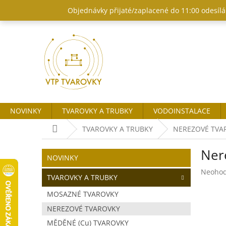
Přejít
Objednávky přijaté/zaplacené do 11:00 odesílám
na
obsah
NOVINKY
TVAROVKY A TRUBKY
VODOINSTALACE
Domů
TVAROVKY A TRUBKY
NEREZOVÉ TVA
P
Ner
o
Přeskočit
NOVINKY
kategorie
s
Průměr
Neoho
t
TVAROVKY A TRUBKY
hodnoc
r
produk
MOSAZNÉ TVAROVKY
a
je
NEREZOVÉ TVAROVKY
n
0,0
z
n
MĚDĚNÉ (Cu) TVAROVKY