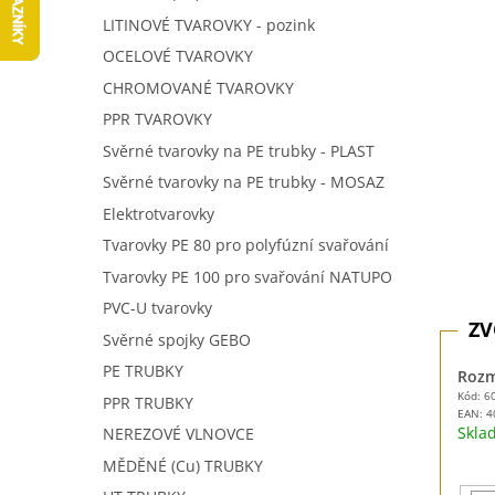
5
í
LITINOVÉ TVAROVKY - pozink
hvězdič
p
OCELOVÉ TVAROVKY
a
n
CHROMOVANÉ TVAROVKY
e
PPR TVAROVKY
l
Svěrné tvarovky na PE trubky - PLAST
Svěrné tvarovky na PE trubky - MOSAZ
Elektrotvarovky
Tvarovky PE 80 pro polyfúzní svařování
Tvarovky PE 100 pro svařování NATUPO
PVC-U tvarovky
Svěrné spojky GEBO
PE TRUBKY
Rozm
Kód: 6
PPR TRUBKY
EAN:
4
Skl
NEREZOVÉ VLNOVCE
MĚDĚNÉ (Cu) TRUBKY