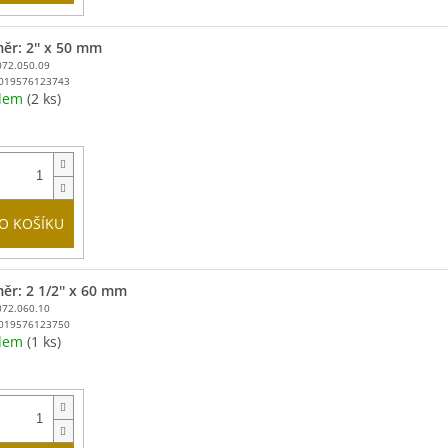
ěr: 2'' x 50 mm
072.050.09
019576123743
adem
(2 ks)
O KOŠÍKU
ěr: 2 1/2'' x 60 mm
072.060.10
019576123750
adem
(1 ks)