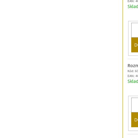
EAN:
4
Skl
D
Rozm
Kód: 6
EAN:
4
Skl
D