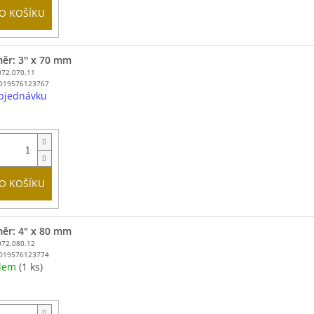
O KOŠÍKU
ěr: 3'' x 70 mm
072.070.11
019576123767
bjednávku
O KOŠÍKU
ěr: 4" x 80 mm
072.080.12
019576123774
adem
(1 ks)