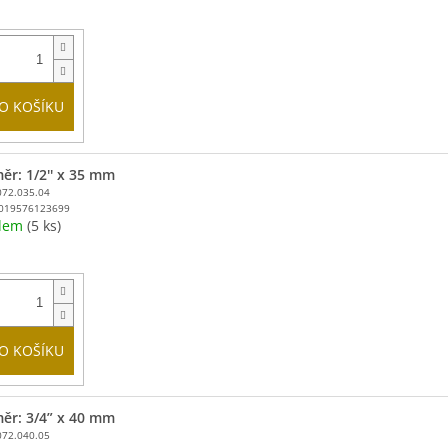
O KOŠÍKU
ěr: 1/2'' x 35 mm
072.035.04
019576123699
adem
(5 ks)
O KOŠÍKU
ěr: 3/4” x 40 mm
072.040.05