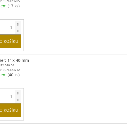
019576123705
adem
(17 ks)
O KOŠÍKU
ěr: 1” x 40 mm
072.040.06
019576123712
adem
(40 ks)
O KOŠÍKU