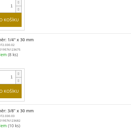
O KOŠÍKU
ěr: 1/4'' x 30 mm
072.030.02
019576123675
adem
(8 ks)
O KOŠÍKU
ěr: 3/8” x 30 mm
072.030.03
019576123682
adem
(10 ks)