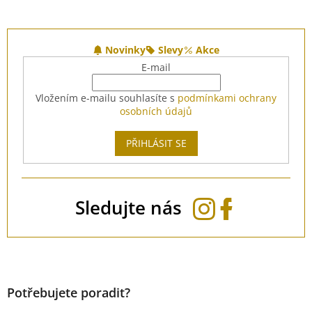
Z
á
Novinky
Slevy
Akce
p
E-mail
a
t
Vložením e-mailu souhlasíte s
podmínkami ochrany
í
osobních údajů
PŘIHLÁSIT SE
Sledujte nás
Potřebujete poradit?