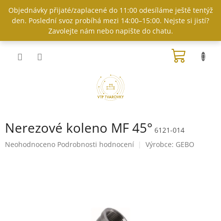
Přejít
Objednávky přijaté/zaplacené do 11:00 odesíláme ještě tentýž
na
den. Poslední svoz probíhá mezi 14:00–15:00. Nejste si jistí?
obsah
Zavolejte nám nebo napište do chatu.
NÁKUP
KOŠÍK
Nerezové koleno MF 45°
6121-014
Průměrné
Neohodnoceno
Podrobnosti hodnocení
Výrobce:
GEBO
hodnocení
produktu
je
0,0
z
5
hvězdiček.