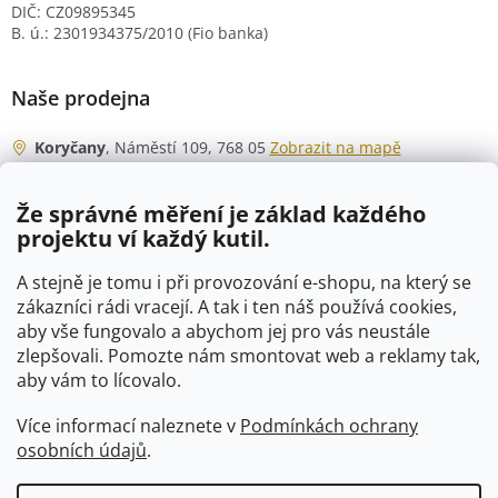
DIČ: CZ09895345
B. ú.: 2301934375/2010 (Fio banka)
Naše prodejna
Koryčany
, Náměstí 109, 768 05
Zobrazit na mapě
Otevírací doba
Že správné měření je základ každého
Po - Čt
06:00 - 07:00
projektu ví každý kutil.
07:30 - 15:30
Pá
06:00 - 07:00
A stejně je tomu i při provozování e-shopu, na který se
07:30 - 15:00
zákazníci rádi vracejí. A tak i ten náš používá cookies,
aby vše fungovalo a abychom jej pro vás neustále
So
07:00 - 10:00
zlepšovali. Pomozte nám smontovat web a reklamy tak,
Ne
zavřeno
aby vám to lícovalo.
Více informací naleznete v
Podmínkách ochrany
osobních údajů
.
Vytvořil Shoptet