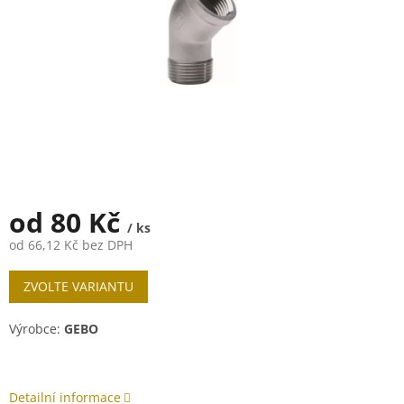
od
80 Kč
/ ks
od
66,12 Kč
bez DPH
Měrná
ZVOLTE VARIANTU
cena:
Výrobce:
GEBO
Detailní informace