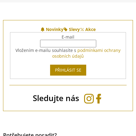
Z
á
Novinky
Slevy
Akce
p
E-mail
a
t
Vložením e-mailu souhlasíte s
podmínkami ochrany
í
osobních údajů
PŘIHLÁSIT SE
Sledujte nás
Potřebujete poradit?