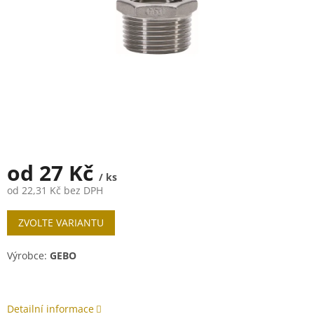
od
27 Kč
/ ks
od
22,31 Kč
bez DPH
Měrná
ZVOLTE VARIANTU
cena:
Výrobce:
GEBO
Detailní informace