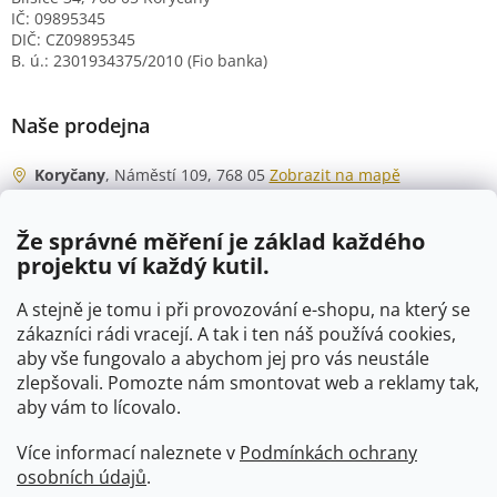
IČ: 09895345
DIČ: CZ09895345
B. ú.: 2301934375/2010 (Fio banka)
Naše prodejna
Koryčany
, Náměstí 109, 768 05
Zobrazit na mapě
Otevírací doba
Že správné měření je základ každého
Po - Čt
06:00 - 07:00
projektu ví každý kutil.
07:30 - 15:30
Pá
06:00 - 07:00
A stejně je tomu i při provozování e-shopu, na který se
07:30 - 15:00
zákazníci rádi vracejí. A tak i ten náš používá cookies,
aby vše fungovalo a abychom jej pro vás neustále
So
07:00 - 10:00
zlepšovali. Pomozte nám smontovat web a reklamy tak,
Ne
zavřeno
aby vám to lícovalo.
Více informací naleznete v
Podmínkách ochrany
osobních údajů
.