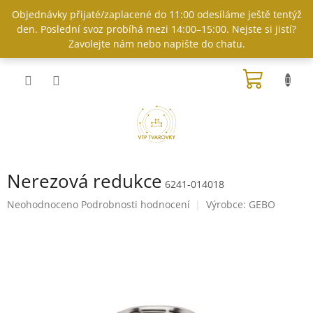
Přejít
Objednávky přijaté/zaplacené do 11:00 odesíláme ještě tentýž
na
den. Poslední svoz probíhá mezi 14:00–15:00. Nejste si jistí?
obsah
Zavolejte nám nebo napište do chatu.
NÁKUP
KOŠÍK
Nerezová redukce
6241-014018
Průměrné
Neohodnoceno
Podrobnosti hodnocení
Výrobce:
GEBO
hodnocení
produktu
je
0,0
z
5
hvězdiček.