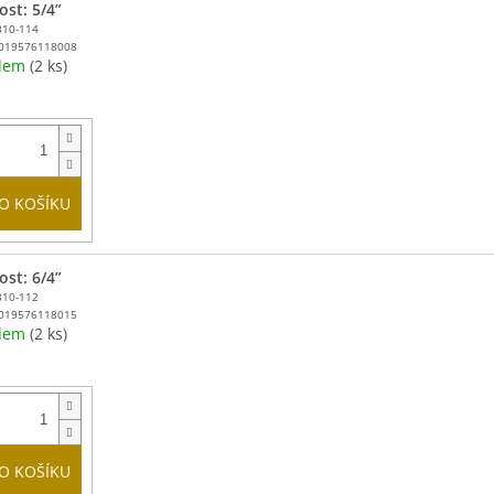
ost: 5/4”
310-114
019576118008
adem
(2 ks)
O KOŠÍKU
ost: 6/4”
310-112
019576118015
adem
(2 ks)
O KOŠÍKU