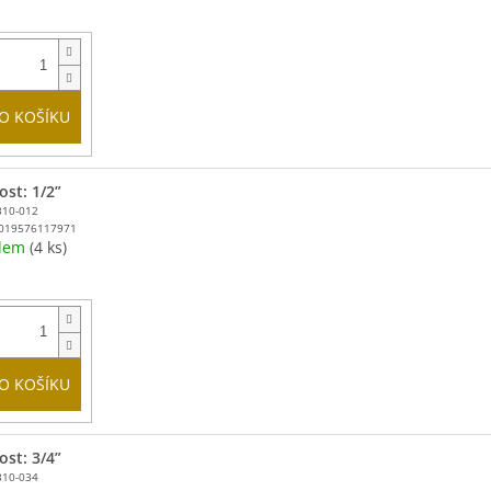
O KOŠÍKU
ost: 1/2”
310-012
019576117971
adem
(4 ks)
O KOŠÍKU
ost: 3/4”
310-034