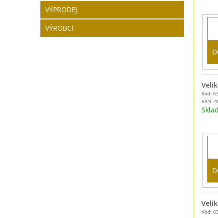
VÝPRODEJ
VÝROBCI
D
Velik
Kód: 6
EAN:
4
Skl
D
Velik
Kód: 6