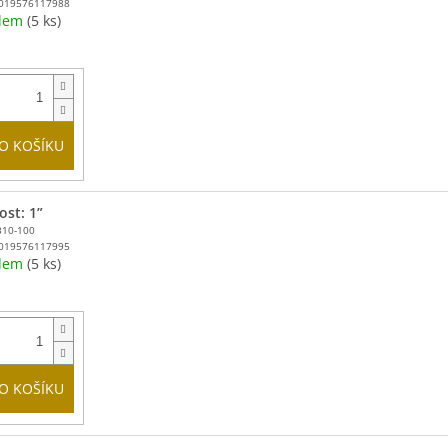
019576117988
adem
(5 ks)
O KOŠÍKU
ost: 1”
310-100
019576117995
adem
(5 ks)
O KOŠÍKU