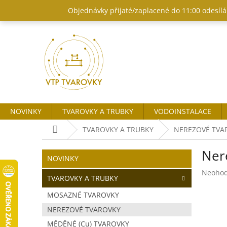
Přejít
Objednávky přijaté/zaplacené do 11:00 odesílám
na
obsah
NOVINKY
TVAROVKY A TRUBKY
VODOINSTALACE
Domů
TVAROVKY A TRUBKY
NEREZOVÉ TVA
P
Ner
o
Přeskočit
NOVINKY
kategorie
s
Průměr
Neoho
t
TVAROVKY A TRUBKY
hodnoc
r
produk
MOSAZNÉ TVAROVKY
a
je
NEREZOVÉ TVAROVKY
n
0,0
z
n
MĚDĚNÉ (Cu) TVAROVKY