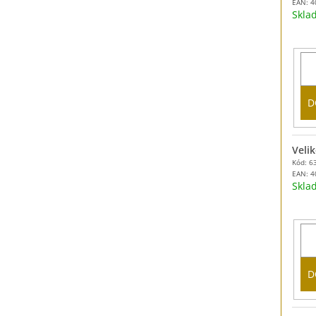
EAN:
4
Skl
D
Velik
Kód: 6
EAN:
4
Skl
D