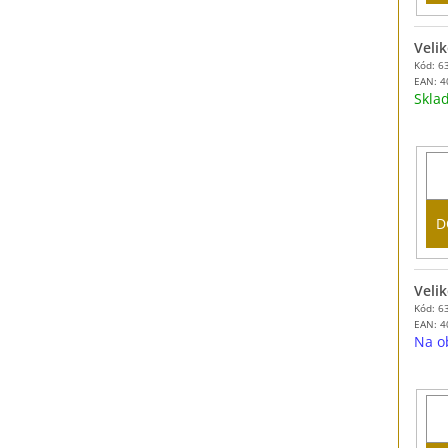
Velik
Kód: 6
EAN:
4
Skl
D
Velik
Kód: 6
EAN:
4
Na o