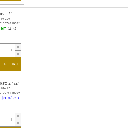
ost: 2”
310-200
019576118022
adem
(2 ks)
O KOŠÍKU
ost: 2 1/2"
310-212
019576118039
bjednávku