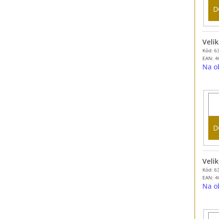
D
Velik
Kód: 6
EAN:
4
Na o
D
Velik
Kód: 6
EAN:
4
Na o