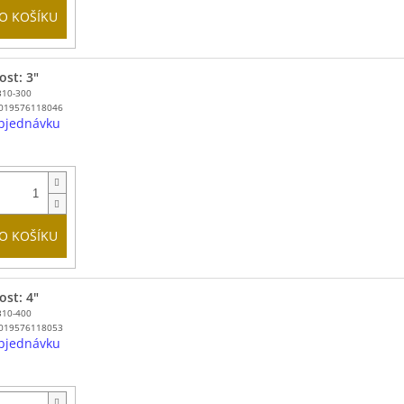
O KOŠÍKU
ost: 3"
310-300
019576118046
bjednávku
O KOŠÍKU
ost: 4"
310-400
019576118053
bjednávku