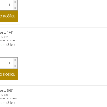
O KOŠÍKU
ost: 1/4”
310-014
019576117957
adem
(3 ks)
O KOŠÍKU
ost: 3/8”
310-038
019576117964
adem
(3 ks)