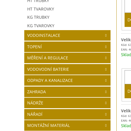
HT TRUBKY
HT TVAROVKY
KG TRUBKY
D
KG TVAROVKY
VODOINSTALACE
Velik
Kód: 6
TOPENÍ
EAN:
4
Skl
MĚŘENÍ A REGULACE
VODOVODNÍ BATERIE
ODPADY A KANALIZACE
D
ZAHRADA
NÁDRŽE
Velik
NÁŘADÍ
Kód: 6
EAN:
4
MONTÁŽNÍ MATERIÁL
Skl