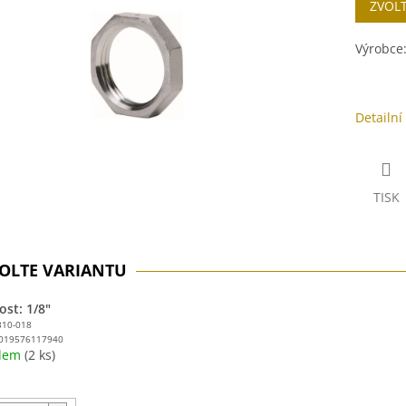
ZVOL
cena:
ek.
Výrobce
Detailní
TISK
ost: 1/8"
310-018
019576117940
adem
(2 ks)