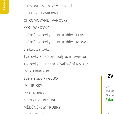
5
í
LITINOVÉ TVAROVKY - pozink
hvězdič
p
OCELOVÉ TVAROVKY
a
n
CHROMOVANÉ TVAROVKY
e
PPR TVAROVKY
l
Svěrné tvarovky na PE trubky - PLAST
Svěrné tvarovky na PE trubky - MOSAZ
Elektrotvarovky
Tvarovky PE 80 pro polyfúzní svařování
Tvarovky PE 100 pro svařování NATUPO
PVC-U tvarovky
Svěrné spojky GEBO
PE TRUBKY
Velik
Kód: 6
PPR TRUBKY
EAN:
4
Skl
NEREZOVÉ VLNOVCE
MĚDĚNÉ (Cu) TRUBKY