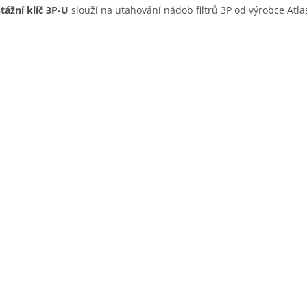
ážní klíč 3P-U
slouží na utahování nádob filtrů 3P od výrobce Atlas 