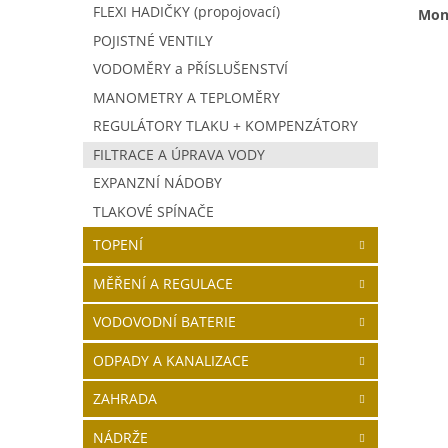
FLEXI HADIČKY (propojovací)
Mont
POJISTNÉ VENTILY
VODOMĚRY a PŘÍSLUŠENSTVÍ
MANOMETRY A TEPLOMĚRY
REGULÁTORY TLAKU + KOMPENZÁTORY
FILTRACE A ÚPRAVA VODY
EXPANZNÍ NÁDOBY
TLAKOVÉ SPÍNAČE
TOPENÍ
MĚŘENÍ A REGULACE
VODOVODNÍ BATERIE
ODPADY A KANALIZACE
ZAHRADA
NÁDRŽE