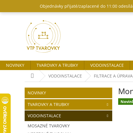
Přejít
Objednávky přijaté/zaplacené do 11:00 odesílám
na
obsah
NOVINKY
TVAROVKY A TRUBKY
VODOINSTALACE
Domů
VODOINSTALACE
FILTRACE A ÚPRAV
P
Mont
o
Přeskočit
NOVINKY
kategorie
s
Novin
t
TVAROVKY A TRUBKY
r
VODOINSTALACE
a
n
MOSAZNÉ TVAROVKY
n