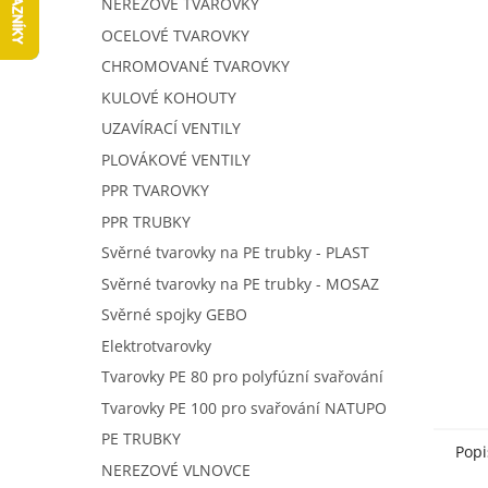
NEREZOVÉ TVAROVKY
í
p
OCELOVÉ TVAROVKY
a
CHROMOVANÉ TVAROVKY
n
KULOVÉ KOHOUTY
e
UZAVÍRACÍ VENTILY
l
PLOVÁKOVÉ VENTILY
PPR TVAROVKY
PPR TRUBKY
Svěrné tvarovky na PE trubky - PLAST
Svěrné tvarovky na PE trubky - MOSAZ
Svěrné spojky GEBO
Elektrotvarovky
Tvarovky PE 80 pro polyfúzní svařování
Tvarovky PE 100 pro svařování NATUPO
PE TRUBKY
Popi
NEREZOVÉ VLNOVCE