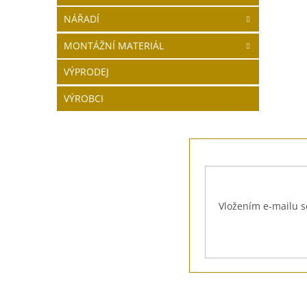
NÁŘADÍ
MONTÁŽNÍ MATERIÁL
VÝPRODEJ
VÝROBCI
Z
á
p
a
t
Vložením e-mailu s
í