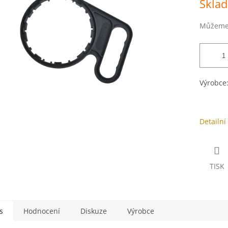
Skla
5
cena:
hvězdiček.
Můžeme 
Výrobce
Detailní
TISK
s
Hodnocení
Diskuze
Výrobce