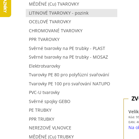
z
n
MĚDĚNÉ (Cu) TVAROVKY
5
í
LITINOVÉ TVAROVKY - pozink
hvězdič
p
OCELOVÉ TVAROVKY
a
n
CHROMOVANÉ TVAROVKY
e
PPR TVAROVKY
l
Svěrné tvarovky na PE trubky - PLAST
Svěrné tvarovky na PE trubky - MOSAZ
Elektrotvarovky
Tvarovky PE 80 pro polyfúzní svařování
Tvarovky PE 100 pro svařování NATUPO
PVC-U tvarovky
Svěrné spojky GEBO
PE TRUBKY
Velik
Kód: 9
PPR TRUBKY
EAN:
4
Na o
NEREZOVÉ VLNOVCE
MĚDĚNÉ (Cu) TRUBKY