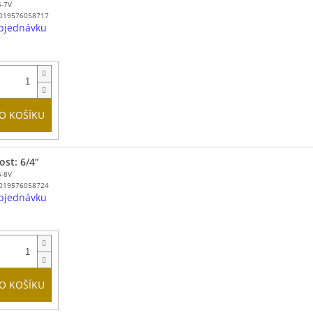
5-7V
019576058717
bjednávku
O KOŠÍKU
ost: 6/4”
5-8V
019576058724
bjednávku
O KOŠÍKU