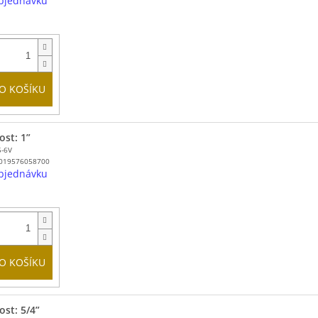
bjednávku
O KOŠÍKU
ost: 1”
5-6V
019576058700
bjednávku
O KOŠÍKU
ost: 5/4”