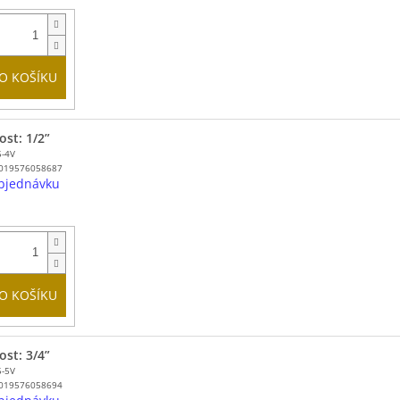
O KOŠÍKU
ost: 1/2”
5-4V
019576058687
bjednávku
O KOŠÍKU
ost: 3/4”
5-5V
019576058694