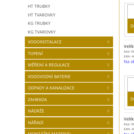
HT TRUBKY
HT TVAROVKY
KG TRUBKY
D
KG TVAROVKY
VODOINSTALACE
Velik
Kód: 9
TOPENÍ
EAN:
4
Na o
MĚŘENÍ A REGULACE
VODOVODNÍ BATERIE
ODPADY A KANALIZACE
D
ZAHRADA
NÁDRŽE
Velik
NÁŘADÍ
Kód: 9
EAN:
4
MONTÁŽNÍ MATERIÁL