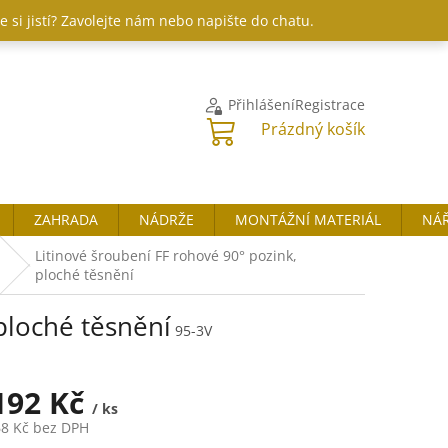
 si jistí? Zavolejte nám nebo napište do chatu.
Přihlášení
Registrace
NÁKUPNÍ
Prázdný košík
KOŠÍK
ZAHRADA
NÁDRŽE
MONTÁŽNÍ MATERIÁL
NÁŘ
Litinové šroubení FF rohové 90° pozink,
ploché těsnění
ploché těsnění
95-3V
192 Kč
/ ks
68 Kč
bez DPH