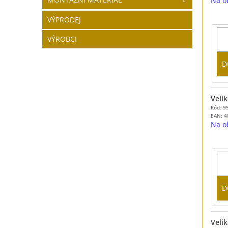
Na o
VÝPRODEJ
VÝROBCI
D
Velik
Kód: 9
EAN:
4
Na o
D
Velik