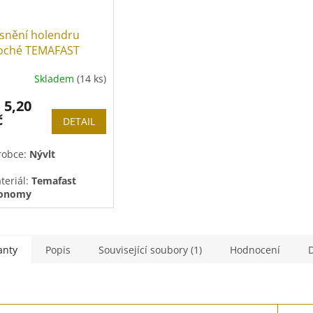
snění holendru
oché TEMAFAST
Skladem
(14 ks)
5,20
d
č
DETAIL
robce:
Nývlt
teriál:
Temafast
onomy
plota:
-40°C
až
+140°C
x. tlak:
40 bar
anty
Popis
Související soubory (1)
Hodnocení