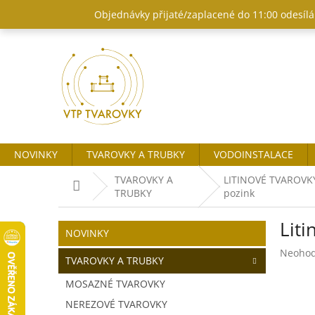
Přejít
Objednávky přijaté/zaplacené do 11:00 odesílám
na
obsah
NOVINKY
TVAROVKY A TRUBKY
VODOINSTALACE
TVAROVKY A
LITINOVÉ TVAROVKY
Domů
TRUBKY
pozink
P
Liti
o
Přeskočit
NOVINKY
kategorie
s
Průměr
Neoho
t
TVAROVKY A TRUBKY
hodnoc
r
produk
MOSAZNÉ TVAROVKY
a
je
NEREZOVÉ TVAROVKY
n
0,0