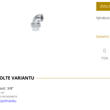
Měrná
ZVOL
cena:
ek.
Výrobce
Detailní
TISK
ost: 3/8”
5-3V
019576058670
bjednávku