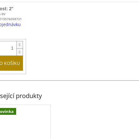
ost: 2”
5-9V
019576058731
bjednávku
O KOŠÍKU
sející produkty
ovinka