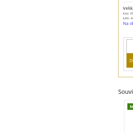
Velik
Kód: 9
EAN:
4
Na o
D
Souvi
N