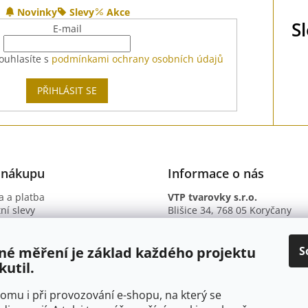
Novinky
Slevy
Akce
S
E-mail
ouhlasíte s
podmínkami ochrany osobních údajů
PŘIHLÁSIT SE
 nákupu
Informace o nás
 a platba
VTP tvarovky s.r.o.
ní slevy
Blišice 34, 768 05 Koryčany
otazy
IČ: 09895345
ní podmínky
DIČ: CZ09895345
ky ochrany osobních údajů
B. ú.: 2301934375/2010 (Fio ba
S
né měření je základ každého projektu
kutil.
 tomu i při provozování e-shopu, na který se