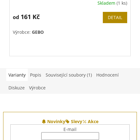
Skladem
(1 ks)
161 Kč
od
DETAIL
Výrobce:
GEBO
Varianty
Popis
Související soubory (1)
Hodnocení
Diskuze
Výrobce
Z
á
Novinky
Slevy
Akce
p
E-mail
a