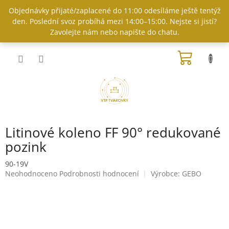
Přejít
Objednávky přijaté/zaplacené do 11:00 odesíláme ještě tentýž
na
den. Poslední svoz probíhá mezi 14:00–15:00. Nejste si jistí?
obsah
Zavolejte nám nebo napište do chatu.
NÁKUP
KOŠÍK
Litinové koleno FF 90° redukované
pozink
90-19V
Průměrné
Neohodnoceno
Podrobnosti hodnocení
Výrobce:
GEBO
hodnocení
produktu
je
0,0
z