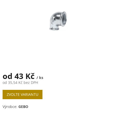
5
hvězdiček.
od
43 Kč
/ ks
od
35,54 Kč
bez DPH
Měrná
ZVOLTE VARIANTU
cena:
Výrobce:
GEBO