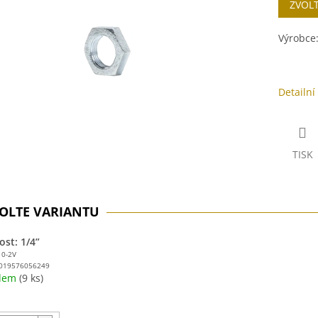
ZVOL
cena:
ek.
Výrobce
Detailní
TISK
ost: 1/4”
10-2V
019576056249
adem
(9 ks)