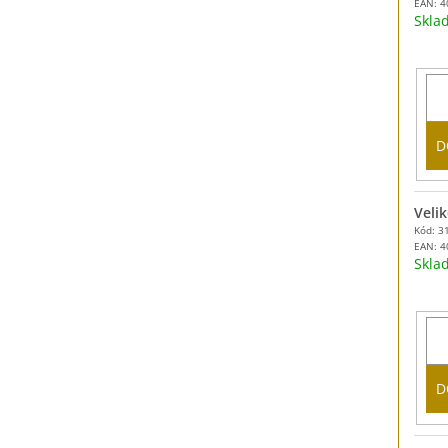
EAN:
4
Skl
D
Velik
Kód: 3
EAN:
4
Skl
D