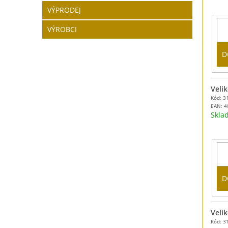
VÝPRODEJ
VÝROBCI
D
Velik
Kód: 3
EAN:
4
Skl
D
Velik
Kód: 3