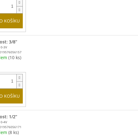
O KOŠÍKU
ost: 3/8”
10-3V
019576056157
adem
(10 ks)
O KOŠÍKU
ost: 1/2”
10-4V
019576056171
adem
(8 ks)