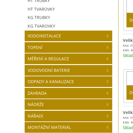
HT TRUBKY
HT TVAROVKY
KG TRUBKY
D
KG TVAROVKY
VODOINSTALACE
Velik
Kód: 3
TOPENÍ
EAN:
4
Skl
MĚŘENÍ A REGULACE
VODOVODNÍ BATERIE
ODPADY A KANALIZACE
D
ZAHRADA
NÁDRŽE
Velik
NÁŘADÍ
Kód: 3
EAN:
4
MONTÁŽNÍ MATERIÁL
Skl