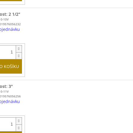
ost: 2 1/2"
10-10V
019576056232
bjednávku
O KOŠÍKU
ost: 3"
10-11V
019576056256
bjednávku