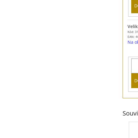
D
Velik
Kód: 3
EAN:
4
Na o
D
Souvi