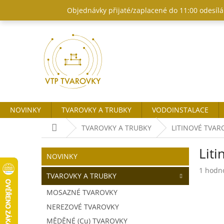
Přejít
Objednávky přijaté/zaplacené do 11:00 odesílám
na
obsah
NOVINKY
TVAROVKY A TRUBKY
VODOINSTALACE
Domů
TVAROVKY A TRUBKY
LITINOVÉ TVARO
P
Liti
o
Přeskočit
NOVINKY
kategorie
s
Průměr
1 hodn
t
TVAROVKY A TRUBKY
hodnoc
r
produk
MOSAZNÉ TVAROVKY
a
je
NEREZOVÉ TVAROVKY
n
5,0
z
n
MĚDĚNÉ (Cu) TVAROVKY