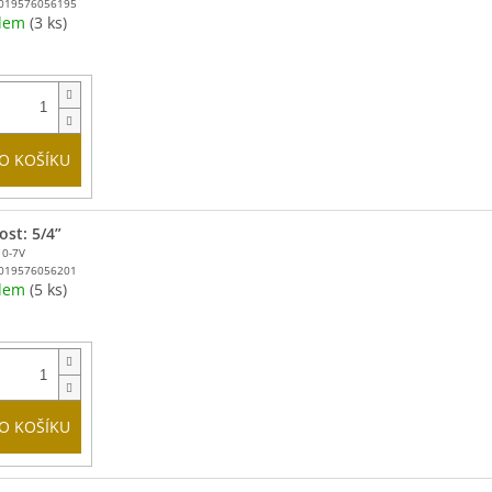
019576056195
adem
(3 ks)
O KOŠÍKU
ost: 5/4”
10-7V
019576056201
adem
(5 ks)
O KOŠÍKU