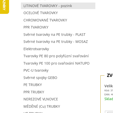
5
í
LITINOVÉ TVAROVKY - pozink
hvězdič
p
OCELOVÉ TVAROVKY
a
n
CHROMOVANÉ TVAROVKY
e
PPR TVAROVKY
l
Svěrné tvarovky na PE trubky - PLAST
Svěrné tvarovky na PE trubky - MOSAZ
Elektrotvarovky
Tvarovky PE 80 pro polyfúzní svařování
Tvarovky PE 100 pro svařování NATUPO
PVC-U tvarovky
Svěrné spojky GEBO
PE TRUBKY
Velik
Kód: 3
PPR TRUBKY
EAN:
4
Skl
NEREZOVÉ VLNOVCE
MĚDĚNÉ (Cu) TRUBKY