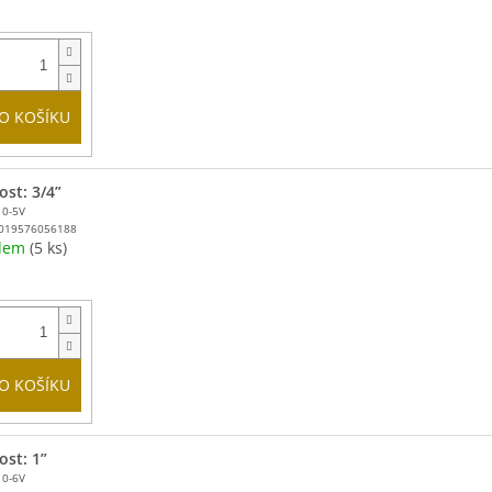
O KOŠÍKU
ost: 3/4”
10-5V
019576056188
adem
(5 ks)
O KOŠÍKU
ost: 1”
10-6V