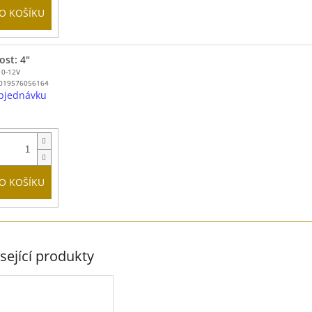
O KOŠÍKU
ost: 4"
10-12V
019576056164
bjednávku
O KOŠÍKU
sející produkty