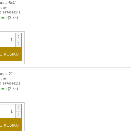
ost: 6/4”
10-8V
019576056218
adem
(3 ks)
O KOŠÍKU
ost: 2”
10-9V
019576056225
adem
(2 ks)
O KOŠÍKU