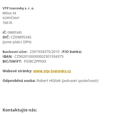
VTP tvarovky s. r. o.
Blišice 34
KORYČANY
768 05
IČ:
09895345
DIČ:
CZ09895345
(jsme plátci DPH)
2301934375/2010 (
FIO banka
)
Bankovní účet:
IBAN:
CZ9020100000002301934375
BIC/SWIFT:
FIOBCZPPXXX
Webové stránky:
www.vtp-tvarovky.cz
Odpovědná osoba:
Robert Hlůšek
(jednatel společnosti)
Kontaktujte nás: