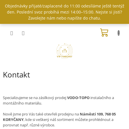
Přejít
Objednávky přijaté/zaplacené do 11:00 odesíláme ještě tentýž
na
den. Poslední svoz probíhá mezi 14:00–15:00. Nejste si jistí?
obsah
Zavolejte nám nebo napište do chatu.
NÁKUP
KOŠÍK
Kontakt
Specializujeme se na zásilkový prodej
VODO-TOPO
instalačního a
montážního materiálu.
Nově jsme pro Vás také otevřeli prodejnu na
Náměstí 109, 768 05
KORYČANY
, kde si veškerý náš sortiment můžete prohlédnout a
porovnat např. různé výrobce.