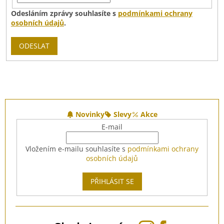
Odesláním zprávy souhlasíte s
podmínkami ochrany
osobních údajů
.
ODESLAT
Z
á
Novinky
Slevy
Akce
p
E-mail
a
t
Vložením e-mailu souhlasíte s
podmínkami ochrany
í
osobních údajů
PŘIHLÁSIT SE