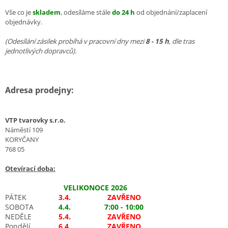
Vše co je
skladem
, odesíláme stále
do 24 h
od objednání/zaplacení
objednávky.
(Odesílání zásilek probíhá v pracovní dny mezi
8 - 15 h
, dle tras
jednotlivých dopravců).
Adresa prodejny:
VTP tvarovky s.r.o.
Náměstí 109
KORYČANY
768 05
Otevírací doba:
VELIKONOCE 2026
PÁTEK
3.4.
ZAVŘENO
SOBOTA
4.4.
7:00 - 10:00
NEDĚLE
5.4.
ZAVŘENO
Pondělí
6.4.
ZAVŘENO