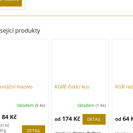
sející produkty
ntážní mazivo
KGRE čistící kus
KGR re
Skladem
(5 ks)
Skladem
(1 ks)
84 Kč
d
174 Kč
64 
od
od
DETAIL
rná
31 Kč
a:
00 g
DETAIL