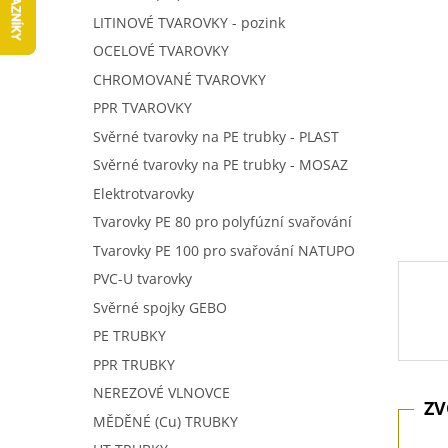
5
í
LITINOVÉ TVAROVKY - pozink
hvězdič
p
OCELOVÉ TVAROVKY
a
n
CHROMOVANÉ TVAROVKY
e
PPR TVAROVKY
l
Svěrné tvarovky na PE trubky - PLAST
Svěrné tvarovky na PE trubky - MOSAZ
Elektrotvarovky
Tvarovky PE 80 pro polyfúzní svařování
Tvarovky PE 100 pro svařování NATUPO
PVC-U tvarovky
Svěrné spojky GEBO
PE TRUBKY
PPR TRUBKY
NEREZOVÉ VLNOVCE
MĚDĚNÉ (Cu) TRUBKY