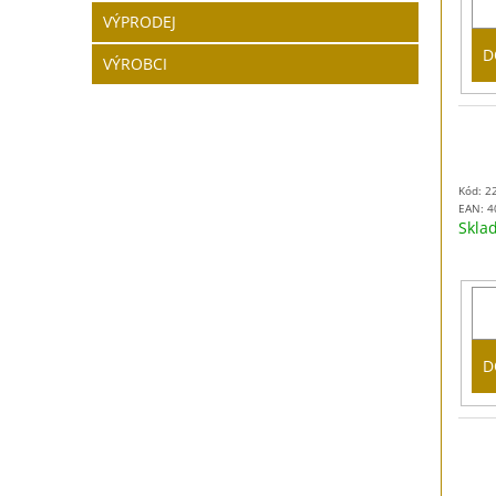
VÝPRODEJ
D
VÝROBCI
Kód: 2
EAN:
4
Skl
D