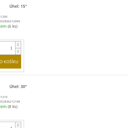
Úhel: 15°
21200
052836212009
adem
(6 ks)
O KOŠÍKU
Úhel: 30°
21210
052836212108
adem
(8 ks)