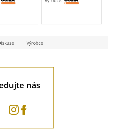
:
Výrobce:
Výrobce:
Diskuze
Výrobce
ledujte nás