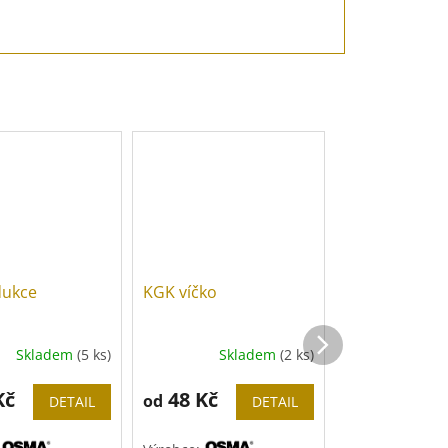
dukce
KGK víčko
KGM zátka
Skladem
(5 ks)
Skladem
(2 ks)
Sk
Kč
48 Kč
33 Kč
od
od
DETAIL
DETAIL