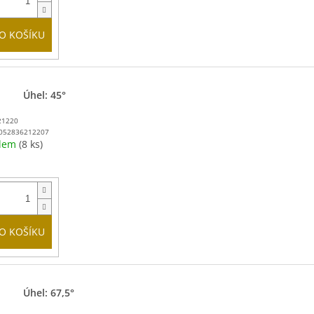
O KOŠÍKU
Úhel: 45°
21220
052836212207
adem
(8 ks)
O KOŠÍKU
Úhel: 67,5°