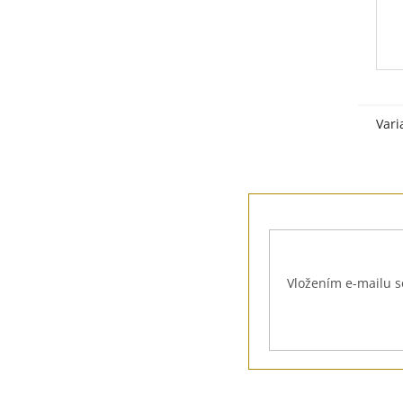
Vari
Z
á
p
a
t
Vložením e-mailu s
í