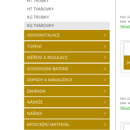
HT TRUBKY
HT TVAROVKY
KG TRUBKY
Kód: 2
EAN:
4
KG TVAROVKY
Skl
VODOINSTALACE
TOPENÍ
MĚŘENÍ A REGULACE
D
VODOVODNÍ BATERIE
ODPADY A KANALIZACE
ZAHRADA
Kód: 2
NÁDRŽE
EAN:
4
Skl
NÁŘADÍ
MONTÁŽNÍ MATERIÁL