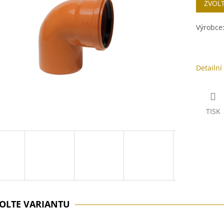
ZVOL
cena:
ek.
Výrobce
Detailní
TISK