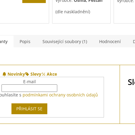
Výrobce:
Osma, Peštan
Výrobce
(dle naskladnění)
anty
Popis
Související soubory (1)
Hodnocení
Novinky
Slevy
Akce
S
E-mail
ouhlasíte s
podmínkami ochrany osobních údajů
PŘIHLÁSIT SE