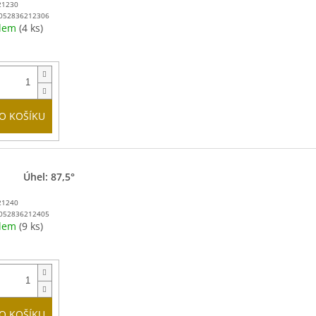
21230
052836212306
adem
(4 ks)
O KOŠÍKU
Úhel: 87,5°
21240
052836212405
adem
(9 ks)
O KOŠÍKU