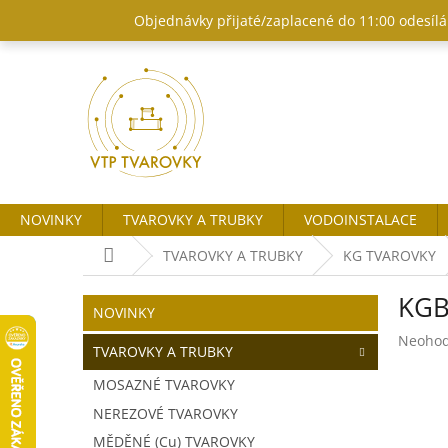
Přejít
Objednávky přijaté/zaplacené do 11:00 odesílám
na
obsah
NOVINKY
TVAROVKY A TRUBKY
VODOINSTALACE
Domů
TVAROVKY A TRUBKY
KG TVAROVKY
P
KGB
o
Přeskočit
NOVINKY
kategorie
s
Průměr
Neoho
t
TVAROVKY A TRUBKY
hodnoc
r
produk
MOSAZNÉ TVAROVKY
a
je
NEREZOVÉ TVAROVKY
n
0,0
z
n
MĚDĚNÉ (Cu) TVAROVKY