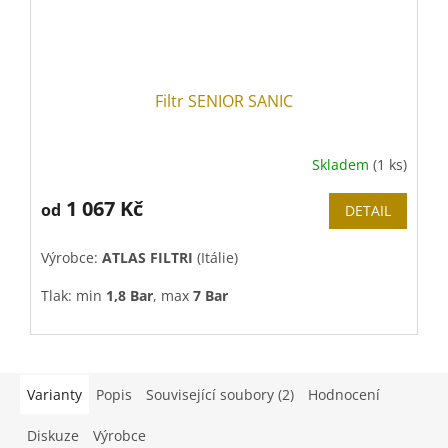
Filtr SENIOR SANIC
Skladem
(1 ks)
1 067 Kč
od
DETAIL
Výrobce:
ATLAS FILTRI
(Itálie)
Tlak: min
1,8 Bar
, max
7 Bar
Teplota: od
+4°C
do
+45°C
Vnitřní závity:
3/4"
nebo
1"
Varianty
Popis
Související soubory (2)
Hodnocení
Diskuze
Výrobce