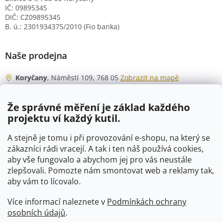
IČ: 09895345
DIČ: CZ09895345
B. ú.: 2301934375/2010 (Fio banka)
Naše prodejna
Koryčany
, Náměstí 109, 768 05
Zobrazit na mapě
Otevírací doba
Že správné měření je základ každého
Po - Čt
06:00 - 07:00
projektu ví každý kutil.
07:30 - 15:30
Pá
06:00 - 07:00
A stejně je tomu i při provozování e-shopu, na který se
07:30 - 15:00
zákazníci rádi vracejí. A tak i ten náš používá cookies,
aby vše fungovalo a abychom jej pro vás neustále
So
07:00 - 10:00
zlepšovali. Pomozte nám smontovat web a reklamy tak,
Ne
zavřeno
aby vám to lícovalo.
Více informací naleznete v
Podmínkách ochrany
osobních údajů
.