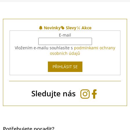
Z
á
Novinky
Slevy
Akce
p
E-mail
a
t
Vložením e-mailu souhlasíte s
podmínkami ochrany
í
osobních údajů
PŘIHLÁSIT SE
Sledujte nás
Potřebujete poradit?