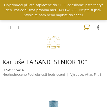
Přejít
Objednávky přijaté/zaplacené do 11:00 odesíláme ještě tentýž
na
den. Poslední svoz probíhá mezi 14:00–15:00. Nejste si jistí?
obsah
Zavolejte nám nebo napište do chatu.
NÁKUP
KOŠÍK
Kartuše FA SANIC SENIOR 10"
60SA5115414
Průměrné
Neohodnoceno
Podrobnosti hodnocení
Výrobce:
Atlas Filtri
hodnocení
produktu
je
0,0
z
5
hvězdiček.