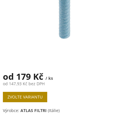
od
179 Kč
/ ks
od
147,93 Kč
bez DPH
Měrná
ZVOLTE VARIANTU
cena:
Výrobce:
ATLAS FILTRI
(Itálie)