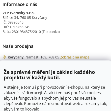
Informace o nás
VTP tvarovky s.r.o.
Blišice 34, 768 05 Koryčany
IČ: 09895345
DIČ: CZ09895345
B. ú.: 2301934375/2010 (Fio banka)
Naše prodejna
Koryčany
, Náměstí 109, 768 05
Zobrazit na mapě
Otevírací doba
Že správné měření je základ každého
Po - Čt
06:00 - 07:00
projektu ví každý kutil.
07:30 - 15:30
Pá
06:00 - 07:00
A stejně je tomu i při provozování e-shopu, na který se
07:30 - 15:00
zákazníci rádi vracejí. A tak i ten náš používá cookies,
aby vše fungovalo a abychom jej pro vás neustále
So
07:00 - 10:00
zlepšovali. Pomozte nám smontovat web a reklamy tak,
Ne
zavřeno
aby vám to lícovalo.