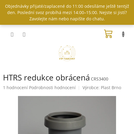
Přejít
Objednávky přijaté/zaplacené do 11:00 odesíláme ještě tentýž
na
den. Poslední svoz probíhá mezi 14:00–15:00. Nejste si jistí?
obsah
Zavolejte nám nebo napište do chatu.
NÁKUP
KOŠÍK
HTRS redukce obrácená
CRS3400
Průměrné
1 hodnocení
Podrobnosti hodnocení
Výrobce:
Plast Brno
hodnocení
produktu
je
5,0
z
5
hvězdiček.