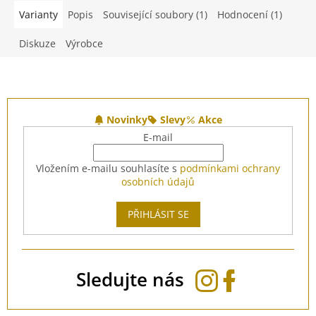
Varianty
Popis
Související soubory (1)
Hodnocení (1)
Diskuze
Výrobce
Z
á
Novinky
Slevy
Akce
p
E-mail
a
t
Vložením e-mailu souhlasíte s
podmínkami ochrany
í
osobních údajů
PŘIHLÁSIT SE
Sledujte nás