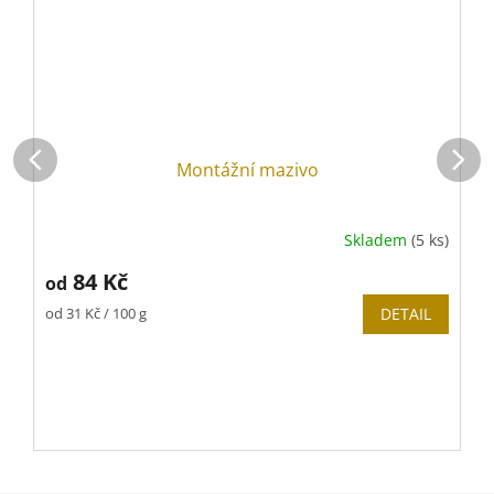
Montážní mazivo
Skladem
(5 ks)
84 Kč
od
Měrná
od 31 Kč / 100 g
DETAIL
cena:
V
(