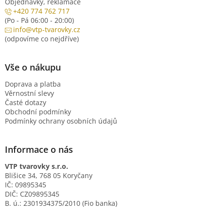
Objednávky, reklamace
+420 774 762 717
(Po - Pá 06:00 - 20:00)
info@vtp-tvarovky.cz
(odpovíme co nejdříve)
Vše o nákupu
Doprava a platba
Věrnostní slevy
Časté dotazy
Obchodní podmínky
Podmínky ochrany osobních údajů
Informace o nás
VTP tvarovky s.r.o.
Blišice 34, 768 05 Koryčany
IČ: 09895345
DIČ: CZ09895345
B. ú.: 2301934375/2010 (Fio banka)