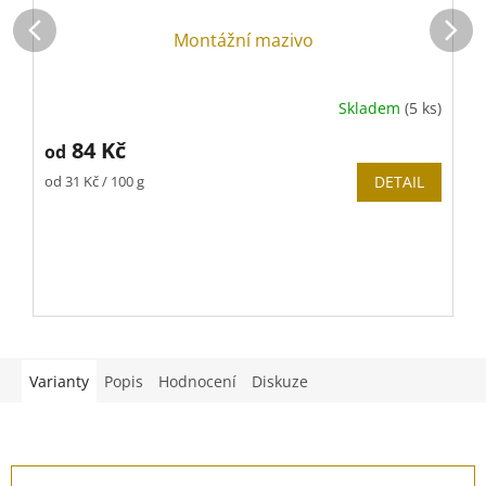
Montážní mazivo
Skladem
(5 ks)
84 Kč
od
Měrná
M
od 31 Kč / 100 g
DETAIL
o
cena:
c
V
Varianty
Popis
Hodnocení
Diskuze
Z