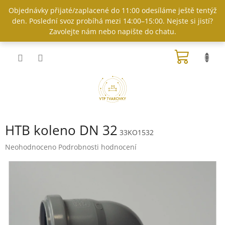
Přejít
Objednávky přijaté/zaplacené do 11:00 odesíláme ještě tentýž
na
den. Poslední svoz probíhá mezi 14:00–15:00. Nejste si jistí?
obsah
Zavolejte nám nebo napište do chatu.
NÁKUP
KOŠÍK
HTB koleno DN 32
33KO1532
Průměrné
Neohodnoceno
Podrobnosti hodnocení
hodnocení
produktu
je
0,0
z
5
hvězdiček.