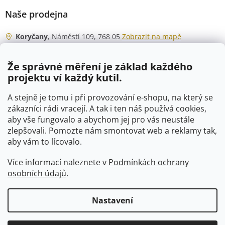
Naše prodejna
Koryčany
, Náměstí 109, 768 05
Zobrazit na mapě
Otevírací doba
Že správné měření je základ každého
Po - Čt
06:00 - 07:00
projektu ví každý kutil.
07:30 - 15:30
Pá
06:00 - 07:00
A stejně je tomu i při provozování e-shopu, na který se
07:30 - 15:00
zákazníci rádi vracejí. A tak i ten náš používá cookies,
aby vše fungovalo a abychom jej pro vás neustále
So
07:00 - 10:00
zlepšovali. Pomozte nám smontovat web a reklamy tak,
Ne
zavřeno
aby vám to lícovalo.
Více informací naleznete v
Podmínkách ochrany
osobních údajů
.
Vytvořil Shoptet
Nastavení
Copyright 2026
VTP-tvarovky.cz
. Všechna práva vyhrazena.