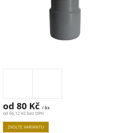
od
80 Kč
/ ks
od
66,12 Kč
bez DPH
Měrná
ZVOLTE VARIANTU
cena: