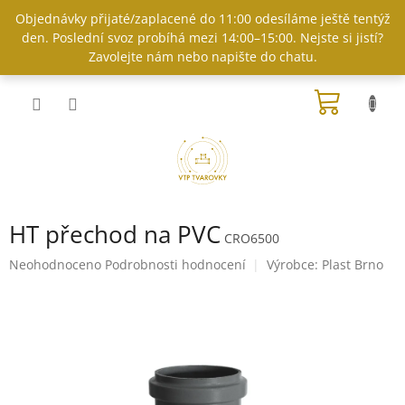
Přejít
Objednávky přijaté/zaplacené do 11:00 odesíláme ještě tentýž
na
den. Poslední svoz probíhá mezi 14:00–15:00. Nejste si jistí?
obsah
Zavolejte nám nebo napište do chatu.
NÁKUP
KOŠÍK
HT přechod na PVC
CRO6500
Průměrné
Neohodnoceno
Podrobnosti hodnocení
Výrobce:
Plast Brno
hodnocení
produktu
je
0,0
z
5
hvězdiček.