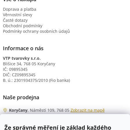
Doprava a platba
Věrnostní slevy
Časté dotazy
Obchodní podmínky
Podmínky ochrany osobních údajů
Informace o nás
VTP tvarovky s.r.o.
Blišice 34, 768 05 Koryčany
IČ: 09895345
DIČ: CZ09895345
B. ú.: 2301934375/2010 (Fio banka)
Naše prodejna
Koryčany
, Náměstí 109, 768 05
Zobrazit na mapě
Otevírací doba
Že správné měření je základ každého
Po - Čt
06:00 - 07:00