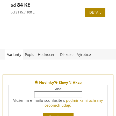
84 Kč
od
Měrná
od 31 Kč / 100 g
DETAIL
cena:
V
Varianty
Popis
Hodnocení
Diskuze
Výrobce
Z
á
Novinky
Slevy
Akce
p
E-mail
a
t
Vložením e-mailu souhlasíte s
podmínkami ochrany
í
osobních údajů