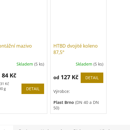
ntážní mazivo
HTBD dvojité koleno
87,5°
Skladem
(5 ks)
Skladem
(5 ks)
84 Kč
d
127 Kč
od
DETAIL
rná
31 Kč
a:
00 g
DETAIL
Výrobce:
Plast Brno
(DN 40 a DN
50)
OSMA
(DN 110)