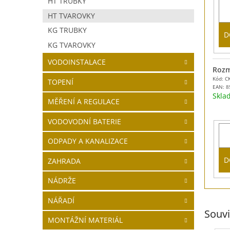
HT TRUBKY
HT TVAROVKY
KG TRUBKY
D
KG TVAROVKY
VODOINSTALACE
Rozm
Kód: C
TOPENÍ
EAN:
8
Skl
MĚŘENÍ A REGULACE
VODOVODNÍ BATERIE
ODPADY A KANALIZACE
D
ZAHRADA
NÁDRŽE
NÁŘADÍ
Souvi
MONTÁŽNÍ MATERIÁL