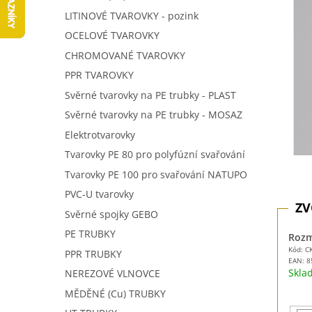
5
í
LITINOVÉ TVAROVKY - pozink
hvězdič
p
OCELOVÉ TVAROVKY
a
n
CHROMOVANÉ TVAROVKY
e
PPR TVAROVKY
l
Svěrné tvarovky na PE trubky - PLAST
Svěrné tvarovky na PE trubky - MOSAZ
Elektrotvarovky
Tvarovky PE 80 pro polyfúzní svařování
Tvarovky PE 100 pro svařování NATUPO
PVC-U tvarovky
Svěrné spojky GEBO
PE TRUBKY
Rozm
Kód: C
PPR TRUBKY
EAN:
8
Skl
NEREZOVÉ VLNOVCE
MĚDĚNÉ (Cu) TRUBKY