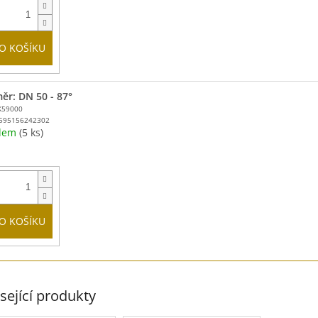
O KOŠÍKU
ěr: DN 50 - 87°
K59000
595156242302
adem
(5 ks)
O KOŠÍKU
sející produkty