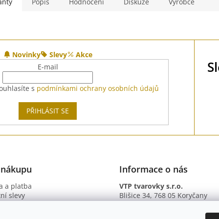
anty
Popis
Hodnocení
Diskuze
Výrobce
Novinky
Slevy
Akce
S
E-mail
ouhlasíte s
podmínkami ochrany osobních údajů
PŘIHLÁSIT SE
 nákupu
Informace o nás
 a platba
VTP tvarovky s.r.o.
ní slevy
Blišice 34, 768 05 Koryčany
otazy
IČ: 09895345
ní podmínky
DIČ: CZ09895345