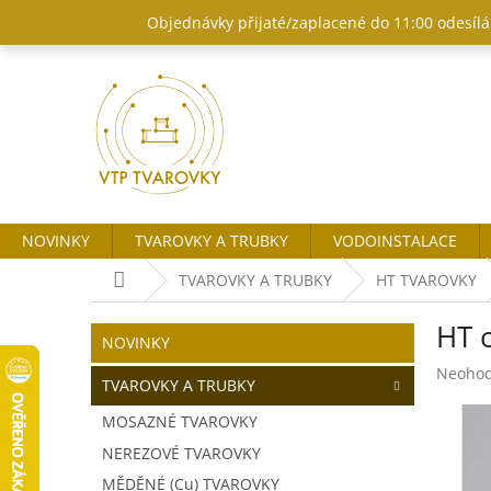
Přejít
Objednávky přijaté/zaplacené do 11:00 odesílám
na
obsah
NOVINKY
TVAROVKY A TRUBKY
VODOINSTALACE
Domů
TVAROVKY A TRUBKY
HT TVAROVKY
P
HT 
o
Přeskočit
NOVINKY
kategorie
s
Průměr
Neoho
t
TVAROVKY A TRUBKY
hodnoc
r
produk
MOSAZNÉ TVAROVKY
a
je
NEREZOVÉ TVAROVKY
n
0,0
z
n
MĚDĚNÉ (Cu) TVAROVKY