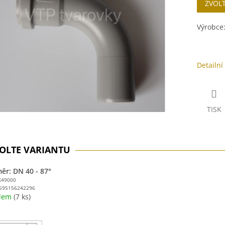
ZVOL
cena:
ek.
Výrobce
Detailní
TISK
ěr: DN 40 - 87°
K49000
595156242296
adem
(7 ks)