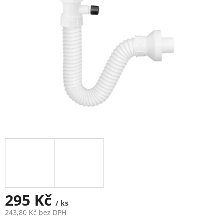
5
hvězdiček.
295 Kč
/ ks
243,80 Kč bez DPH