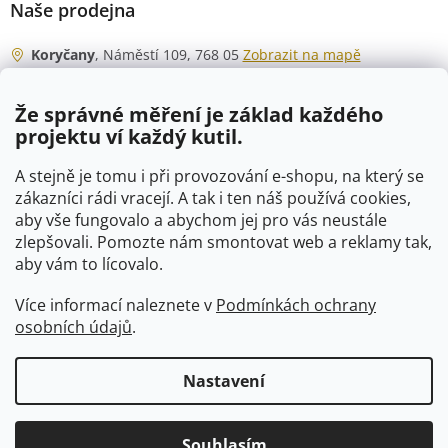
Naše prodejna
Koryčany
, Náměstí 109, 768 05
Zobrazit na mapě
Otevírací doba
Že správné měření je základ každého
Po - Čt
06:00 - 07:00
projektu ví každý kutil.
07:30 - 15:30
Pá
06:00 - 07:00
A stejně je tomu i při provozování e-shopu, na který se
07:30 - 15:00
zákazníci rádi vracejí. A tak i ten náš používá cookies,
aby vše fungovalo a abychom jej pro vás neustále
So
07:00 - 10:00
zlepšovali. Pomozte nám smontovat web a reklamy tak,
Ne
zavřeno
aby vám to lícovalo.
Více informací naleznete v
Podmínkách ochrany
osobních údajů
.
Vytvořil Shoptet
Nastavení
Copyright 2026
VTP-tvarovky.cz
. Všechna práva vyhrazena.
Souhlasím
Upravit nastavení cookies