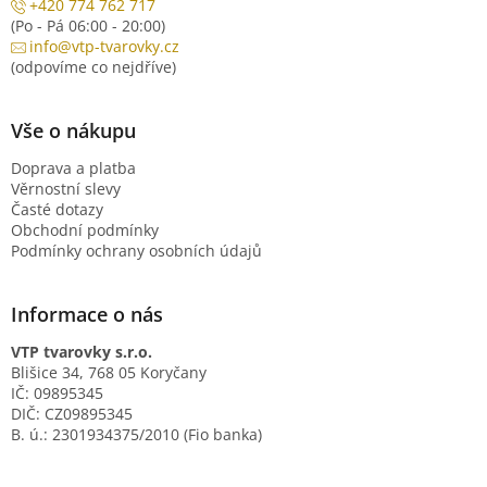
+420 774 762 717
(Po - Pá 06:00 - 20:00)
info@vtp-tvarovky.cz
(odpovíme co nejdříve)
Vše o nákupu
Doprava a platba
Věrnostní slevy
Časté dotazy
Obchodní podmínky
Podmínky ochrany osobních údajů
Informace o nás
VTP tvarovky s.r.o.
Blišice 34, 768 05 Koryčany
IČ: 09895345
DIČ: CZ09895345
B. ú.: 2301934375/2010 (Fio banka)