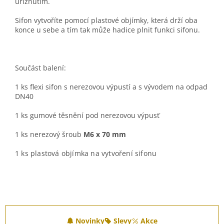
uříznutím.
Sifon vytvoříte pomocí plastové objímky, která drží oba
konce u sebe a tím tak může hadice plnit funkci sifonu.
Součást balení:
1 ks flexi sifon s nerezovou výpustí a s vývodem na odpad
DN40
1 ks gumové těsnění pod nerezovou výpusť
1 ks nerezový šroub
M6 x 70 mm
1 ks plastová objímka na vytvoření sifonu
Z
á
Novinky
Slevy
Akce