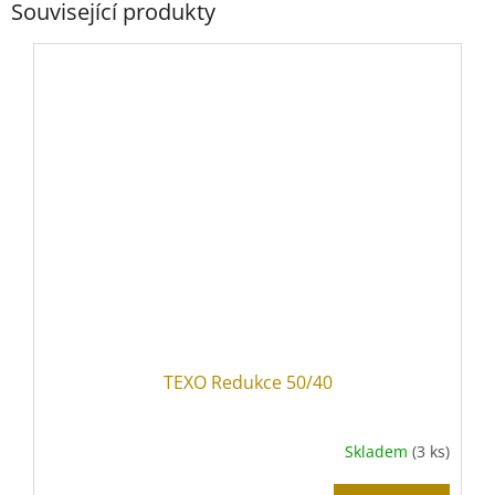
Související produkty
TEXO Redukce 50/40
Skladem
(3 ks)
Průměrné
hodnocení