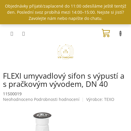
Přejít
Objednávky přijaté/zaplacené do 11:00 odesíláme ještě tentýž
na
den. Poslední svoz probíhá mezi 14:00–15:00. Nejste si jistí?
obsah
Zavolejte nám nebo napište do chatu.
NÁKUP
KOŠÍK
FLEXI umyvadlový sifon s výpustí a
s pračkovým vývodem, DN 40
11S00019
Průměrné
Neohodnoceno
Podrobnosti hodnocení
Výrobce:
TEXO
hodnocení
produktu
je
0,0
z