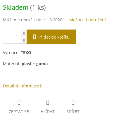
Měrná
Skladem
(1 ks)
cena:
Můžeme doručit do:
11.8.2026
Možnosti doručení
Přidat do košíku
Výrobce:
TEXO
Materiál:
plast + guma
Detailní informace
ZEPTAT SE
HLÍDAT
SDÍLET