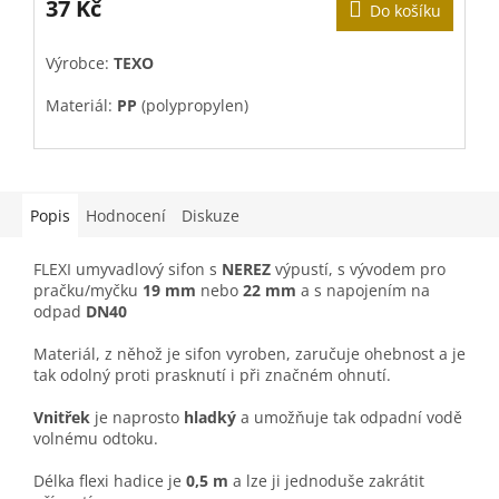
produktu
37 Kč
Do košíku
je
5,0
Výrobce:
TEXO
z
5
Materiál:
PP
(polypropylen)
hvězdiček.
Popis
Hodnocení
Diskuze
FLEXI umyvadlový sifon s
NEREZ
výpustí,
s vývodem pro
pračku/myčku
19 mm
nebo
22 mm
a s napojením na
odpad
DN40
Materiál, z něhož je sifon vyroben, zaručuje ohebnost a je
tak odolný proti prasknutí i při značném ohnutí.
Vnitřek
je naprosto
hladký
a umožňuje tak odpadní vodě
volnému odtoku.
Délka flexi hadice je
0,5 m
a lze ji jednoduše zakrátit