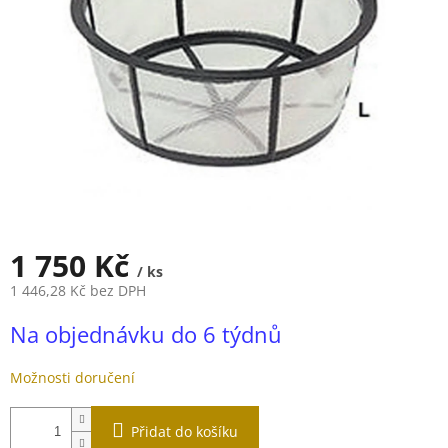
1 750 Kč
/ ks
1 446,28 Kč bez DPH
Měrná
Na objednávku do 6 týdnů
cena:
Možnosti doručení
Přidat do košíku