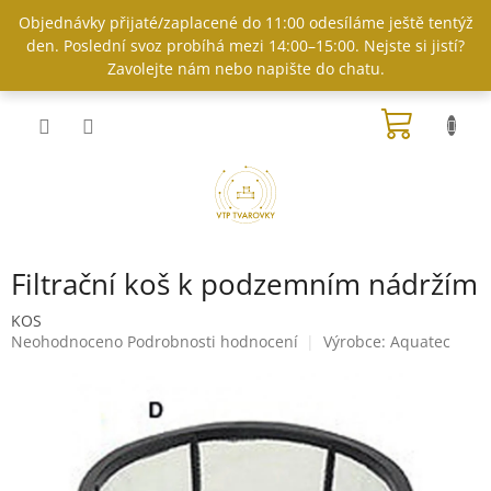
Přejít
Objednávky přijaté/zaplacené do 11:00 odesíláme ještě tentýž
na
den. Poslední svoz probíhá mezi 14:00–15:00. Nejste si jistí?
obsah
Zavolejte nám nebo napište do chatu.
NÁKUP
KOŠÍK
Filtrační koš k podzemním nádržím
KOS
Průměrné
Neohodnoceno
Podrobnosti hodnocení
Výrobce:
Aquatec
hodnocení
produktu
je
0,0
z
5
hvězdiček.