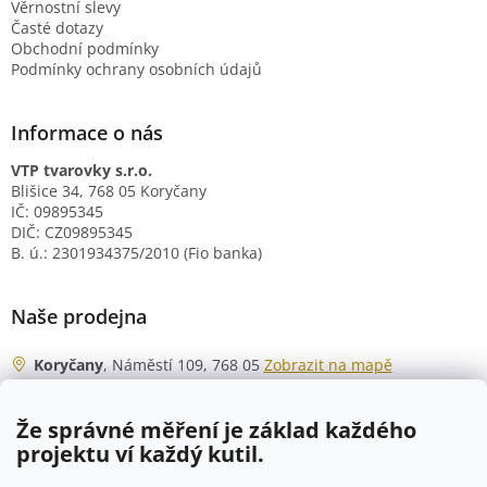
Věrnostní slevy
Časté dotazy
Obchodní podmínky
Podmínky ochrany osobních údajů
Informace o nás
VTP tvarovky s.r.o.
Blišice 34, 768 05 Koryčany
IČ: 09895345
DIČ: CZ09895345
B. ú.: 2301934375/2010 (Fio banka)
Naše prodejna
Koryčany
, Náměstí 109, 768 05
Zobrazit na mapě
Otevírací doba
Že správné měření je základ každého
Po - Čt
06:00 - 07:00
projektu ví každý kutil.
07:30 - 15:30