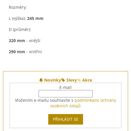
Rozměry:
L (výška):
245 mm
D (průměr):
320 mm
- vnější
290 mm
- vnitřní
Z
á
Novinky
Slevy
Akce
p
E-mail
a
t
Vložením e-mailu souhlasíte s
podmínkami ochrany
í
osobních údajů
PŘIHLÁSIT SE