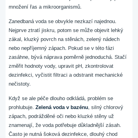
množení řas a mikroorganismů.
Zanedbaná voda se obvykle nezkazí najednou.
Nejprve ztratí jiskru, potom se může objevit lehký
zákal, kluzký povrch na stěnách, zelený nádech
nebo nepříjemný zápach. Pokud se v této fázi
zasáhne, bývá náprava poměrně jednoduchá. Stačí
změřit hodnoty vody, upravit pH, zkontrolovat
dezinfekci, vyčistit filtraci a odstranit mechanické
nečistoty.
Když se ale péče dlouho odkládá, problém se
prohlubuje.
Zelená voda v bazénu
, silný chlorový
zápach, podrážděné oči nebo kluzké stěny už
znamenají, že voda potřebuje důkladnější zásah.
Často je nutná šoková dezinfekce, dlouhý chod