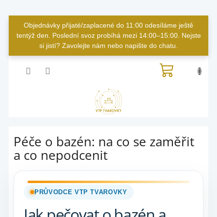
Přejít
Objednávky přijaté/zaplacené do 11:00 odesíláme ještě
na
tentýž den. Poslední svoz probíhá mezi 14:00–15:00. Nejste
obsah
si jistí? Zavolejte nám nebo napište do chatu.
NÁKUPN
KOŠÍK
Péče o bazén: na co se zaměřit
a co nepodcenit
PRŮVODCE VTP TVAROVKY
Jak pečovat o bazén a