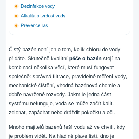
Dezinfekce vody
Alkalita a tvrdost vody
Prevence řas
Čistý bazén není jen o tom, kolik chloru do vody
přidáte. Skutečně kvalitní
péče o bazén
stojí na
kombinaci několika věcí, které musí fungovat
společně: správná filtrace, pravidelné měření vody,
mechanické čištění, vhodná bazénová chemie a
dobře navržené rozvody. Jakmile jedna část
systému nefunguje, voda se může začít kalit,
zelenat, zapáchat nebo dráždit pokožku a oči.
Mnoho majitelů bazénů řeší vodu až ve chvíli, kdy
je problém vidět. Na hladině plave listí, dno je