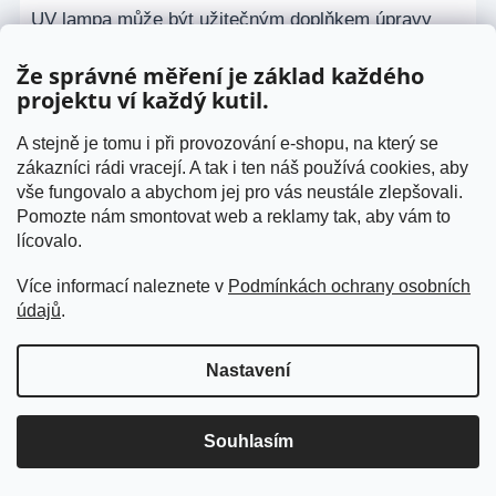
UV lampa může být užitečným doplňkem úpravy
vody, ale sama o sobě nenahradí správné pH,
Že správné měření je základ každého
cirkulaci a zbytkovou dezinfekci. U větších bazénů
projektu ví každý kutil.
nebo náročnějších instalací může dávat smysl
A stejně je tomu i při provozování e-shopu, na který se
automatické dávkování chemie, které průběžně
zákazníci rádi vracejí. A tak i ten náš používá cookies, aby
sleduje a upravuje hodnoty.
vše fungovalo a abychom jej pro vás neustále zlepšovali.
Pomozte nám smontovat web a reklamy tak, aby vám to
lícovalo.
Alkalita a tvrdost vody
Více informací naleznete v
Podmínkách ochrany osobních
údajů
.
Alkalita bazénové vody
pomáhá stabilizovat pH.
Pokud je příliš nízká, pH může výrazně kolísat a
Nastavení
jeho úprava je obtížná. Pokud je alkalita příliš
vysoká, pH se může držet nahoře a hůře se snižuje.
Souhlasím
Proto je alkalita důležitá hlavně u bazénů, kde se
hodnoty stále mění.