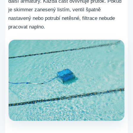
další armatury. Každá část ovlivňuje průtok. Pokud
je skimmer zanesený listím, ventil špatně
nastavený nebo potrubí netěsné, filtrace nebude
pracovat naplno.