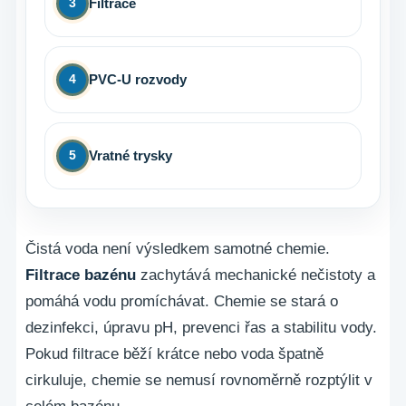
Filtrace
3
PVC-U rozvody
4
Vratné trysky
5
Čistá voda není výsledkem samotné chemie.
Filtrace bazénu
zachytává mechanické nečistoty a
pomáhá vodu promíchávat. Chemie se stará o
dezinfekci, úpravu pH, prevenci řas a stabilitu vody.
Pokud filtrace běží krátce nebo voda špatně
cirkuluje, chemie se nemusí rovnoměrně rozptýlit v