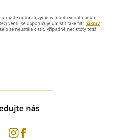
V případě nutnosti výměny tohoto ventilu nebo
í ventil se doporučuje umístit také filtr (
šikmý
elo se neustále čistit. P
řípadné nečistoty totiž
ledujte nás