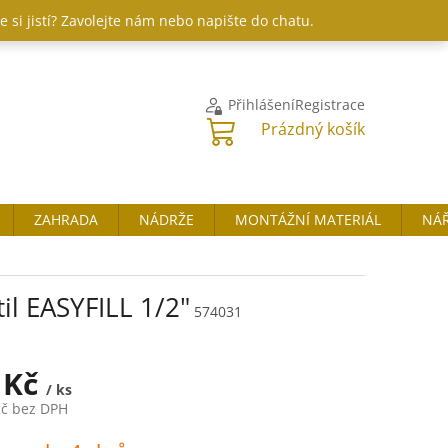
 si jistí? Zavolejte nám nebo napište do chatu.
Přihlášení
Registrace
NÁKUPNÍ
Prázdný košík
KOŠÍK
ZAHRADA
NÁDRŽE
MONTÁŽNÍ MATERIÁL
NÁŘ
il EASYFILL 1/2"
574031
 Kč
/ ks
Kč bez DPH