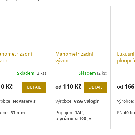
nometr zadní
Manometr zadní
Luxusní
vod
vývod
plnoprů
FF, PN 4
Skladem
(2 ks)
Skladem
(2 ks)
10 Kč
110 Kč
166
od
od
DETAIL
DETAIL
robce:
Novaservis
Výrobce:
V&G Valogin
Výrobce
ůměr
63 mm
.
Připojení
1/4"
,
PN
40 ba
u
průměru 100
je
ipojení
1/4"
.
to
1/2"
.
Vhodný i
systémy.