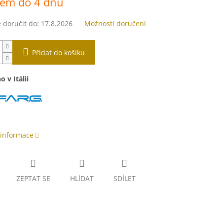
dem do 4 dnů
doručit do:
17.8.2026
Možnosti doručení
Přidat do košíku
o v Itálii
 informace
ZEPTAT SE
HLÍDAT
SDÍLET