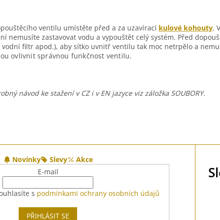
pouštěcího ventilu umístěte před a za uzavírací
kulové kohouty
. 
ění nemusíte zastavovat vodu a vypouštět celý systém. Před dopouštěc
, vodní filtr apod.), aby sítko uvnitř ventilu tak moc netrpělo a nemus
hou
ovlivnit správnou funkčnost ventilu.
obný návod ke stažení v CZ i v EN jazyce viz záložka SOUBORY.
Novinky
Slevy
Akce
S
E-mail
ouhlasíte s
podmínkami ochrany osobních údajů
PŘIHLÁSIT SE