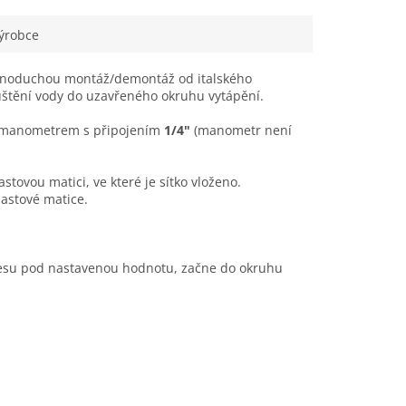
Barva páky:
mo
ýrobce
dnoduchou montáž/demontáž od italského
uštění vody do uzavřeného okruhu vytápění.
t manometrem s připojením
1/4"
(manometr není
stovou matici, ve které je sítko vloženo.
astové matice.
lesu pod nastavenou hodnotu, začne do okruhu