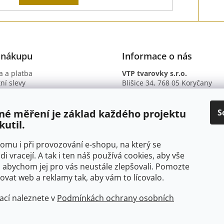
 nákupu
Informace o nás
 a platba
VTP tvarovky s.r.o.
ní slevy
Blišice 34, 768 05 Koryčany
otazy
IČ: 09895345
ní podmínky
DIČ: CZ09895345
ky ochrany osobních údajů
B. ú.: 2301934375/2010 (Fio ba
S
né měření je základ každého projektu
kutil.
 tomu i při provozování e-shopu, na který se
di vracejí. A tak i ten náš používá cookies, aby vše
 abychom jej pro vás neustále zlepšovali. Pomozte
at web a reklamy tak, aby vám to lícovalo.
ací naleznete v
Podmínkách ochrany osobních