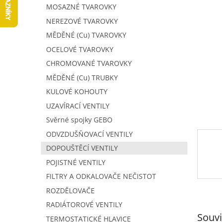
5
í
MOSAZNÉ TVAROVKY
hvězdič
p
NEREZOVÉ TVAROVKY
a
MĚDĚNÉ (Cu) TVAROVKY
n
e
OCELOVÉ TVAROVKY
l
CHROMOVANÉ TVAROVKY
MĚDĚNÉ (Cu) TRUBKY
KULOVÉ KOHOUTY
UZAVÍRACÍ VENTILY
Svěrné spojky GEBO
ODVZDUŠŇOVACÍ VENTILY
DOPOUŠTĚCÍ VENTILY
POJISTNÉ VENTILY
FILTRY A ODKALOVAČE NEČISTOT
ROZDĚLOVAČE
RADIÁTOROVÉ VENTILY
Souvi
TERMOSTATICKÉ HLAVICE