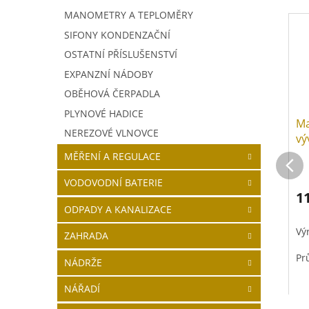
MANOMETRY A TEPLOMĚRY
SIFONY KONDENZAČNÍ
OSTATNÍ PŘÍSLUŠENSTVÍ
EXPANZNÍ NÁDOBY
OBĚHOVÁ ČERPADLA
PLYNOVÉ HADICE
Ma
NEREZOVÉ VLNOVCE
vý
MĚŘENÍ A REGULACE
VODOVODNÍ BATERIE
1
ODPADY A KANALIZACE
Vý
ZAHRADA
Pr
NÁDRŽE
Př
NÁŘADÍ