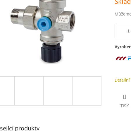
Skla
cena:
ek.
Můžeme 
Vyroben
Detailní
TISK
sející produkty