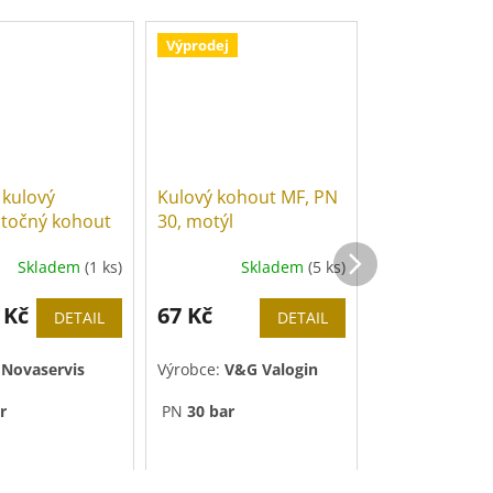
Výprodej
 kulový
Kulový kohout MF, PN
PPR kulový k
točný kohout
30, motýl
vnitřním záv
0, páka
Skladem
(1 ks)
Skladem
(5 ks)
Sk
 Kč
67 Kč
228 Kč
od
DETAIL
DETAIL
:
Novaservis
Výrobce:
V&G Valogin
Výrobce:
Dons
r
PN
30 bar
Materiál:
poch
mosaz
 pro solární
Tlaková řada:
P