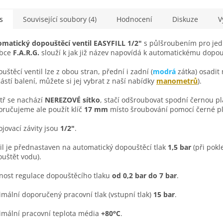
s
Související soubory (4)
Hodnocení
Diskuze
V
matický dopouštěcí ventil EASYFILL 1/2"
s půlšroubením pro je
obce
F.A.R.G.
slouží k jak již název napovídá k automatickému dopo
uštěcí ventil lze z obou stran, přední i zadní (
modrá
zátka) osadi
ástí balení, můžete si jej vybrat z naší nabídky
manometrů
).
tř se nachází
NEREZOVÉ sítko
, stačí odšroubovat spodní černou pla
ručujeme ale použít klíč
17 mm
místo šroubování pomocí černé pl
ojovací závity jsou
1/2"
.
il je přednastaven na automatický dopouštěcí tlak
1,5 bar
(při pok
uštět vodu).
ost regulace dopouštěcího tlaku
od 0,2 bar do 7 bar
.
mální doporučený pracovní tlak (vstupní tlak)
15 bar
.
mální pracovní teplota média
+80°C
.