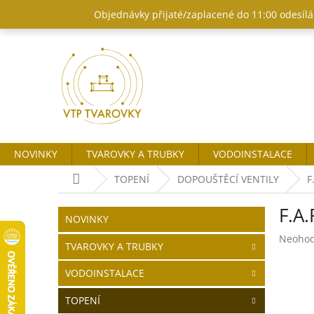
Přejít
Objednávky přijaté/zaplacené do 11:00 odesílám
na
obsah
NOVINKY
TVAROVKY A TRUBKY
VODOINSTALACE
Domů
TOPENÍ
DOPOUŠTĚCÍ VENTILY
F
P
F.A.
o
Přeskočit
NOVINKY
kategorie
s
Průměr
Neoho
t
TVAROVKY A TRUBKY
hodnoc
r
produk
VODOINSTALACE
a
je
n
0,0
TOPENÍ
z
n