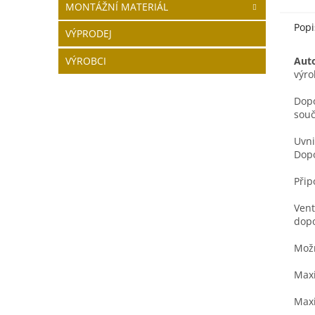
MONTÁŽNÍ MATERIÁL
Popi
VÝPRODEJ
VÝROBCI
Auto
výr
Dopo
souč
Uvni
Dopo
Přip
Vent
dopo
Možn
Maxi
Maxi