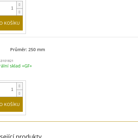
O KOŠÍKU
Průměr: 250 mm
53101821
rální sklad +GF+
O KOŠÍKU
sející produkty