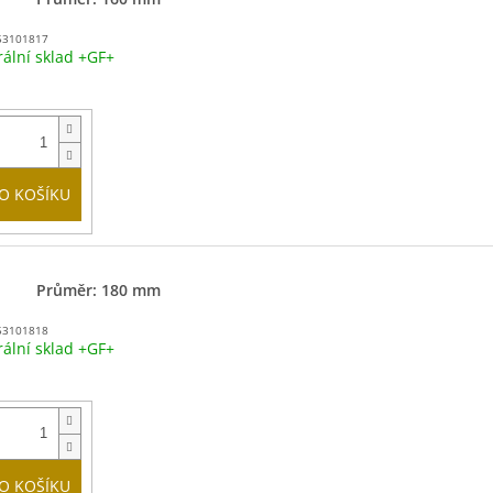
53101817
rální sklad +GF+
O KOŠÍKU
Průměr: 180 mm
53101818
rální sklad +GF+
O KOŠÍKU