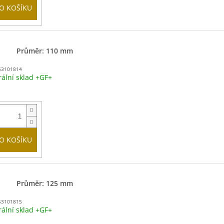
O KOŠÍKU
Průměr: 110 mm
53101814
rální sklad +GF+
O KOŠÍKU
Průměr: 125 mm
53101815
rální sklad +GF+