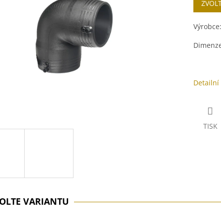
ZVOL
cena:
ek.
Výrobce
Dimenz
Detailní
TISK