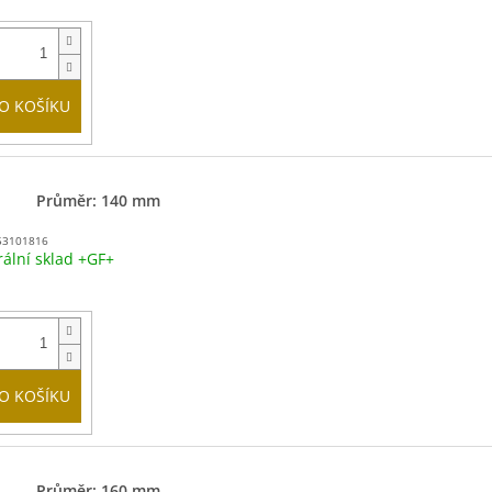
O KOŠÍKU
Průměr: 140 mm
53101816
rální sklad +GF+
O KOŠÍKU
Průměr: 160 mm