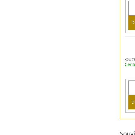
D
Kód: 7
Cent
D
Souvi