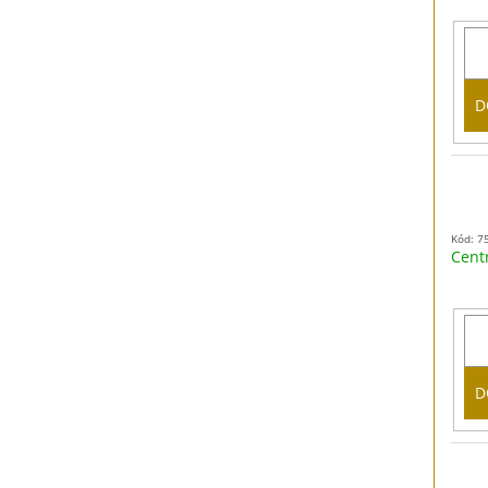
D
Kód: 7
Cent
D