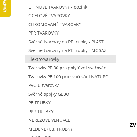
5
í
LITINOVÉ TVAROVKY - pozink
hvězdič
p
OCELOVÉ TVAROVKY
a
n
CHROMOVANÉ TVAROVKY
e
PPR TVAROVKY
l
Svěrné tvarovky na PE trubky - PLAST
Svěrné tvarovky na PE trubky - MOSAZ
Elektrotvarovky
Tvarovky PE 80 pro polyfúzní svařování
Tvarovky PE 100 pro svařování NATUPO
PVC-U tvarovky
Svěrné spojky GEBO
PE TRUBKY
PPR TRUBKY
NEREZOVÉ VLNOVCE
MĚDĚNÉ (Cu) TRUBKY