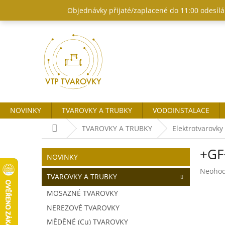
Přejít
Objednávky přijaté/zaplacené do 11:00 odesílám
na
obsah
NOVINKY
TVAROVKY A TRUBKY
VODOINSTALACE
Domů
TVAROVKY A TRUBKY
Elektrotvarovky
P
+GF
o
Přeskočit
NOVINKY
kategorie
s
Průměr
Neoho
t
TVAROVKY A TRUBKY
hodnoc
r
produk
MOSAZNÉ TVAROVKY
a
je
NEREZOVÉ TVAROVKY
n
0,0
z
n
MĚDĚNÉ (Cu) TVAROVKY