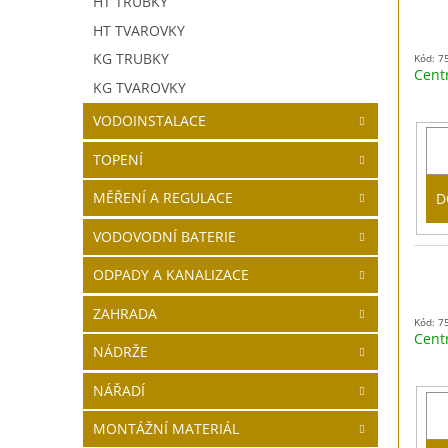
HT TRUBKY
HT TVAROVKY
KG TRUBKY
Kód: 7
Cent
KG TVAROVKY
VODOINSTALACE
TOPENÍ
MĚŘENÍ A REGULACE
D
VODOVODNÍ BATERIE
ODPADY A KANALIZACE
ZAHRADA
Kód: 7
Cent
NÁDRŽE
NÁŘADÍ
MONTÁŽNÍ MATERIÁL