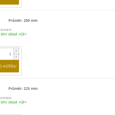
Průměr: 200 mm
53101819
rální sklad +GF+
O KOŠÍKU
Průměr: 225 mm
53101820
rální sklad +GF+