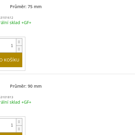
Průměr: 75 mm
53101612
rální sklad +GF+
O KOŠÍKU
Průměr: 90 mm
53101813
rální sklad +GF+